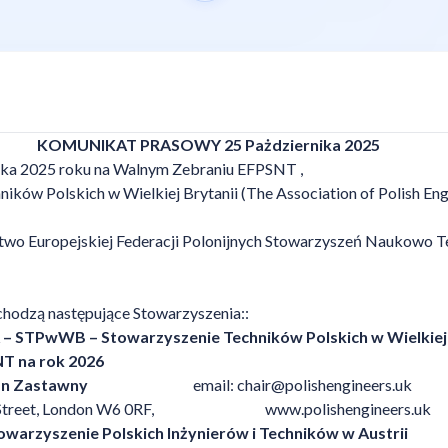
PRASOWY 25 Pażdziernika 2025
ika 2025 roku na Walnym Zebraniu EFPSNT ,
ików Polskich w Wielkiej Brytanii (The Association of Polish Eng
two Europejskiej Federacji Polonijnych Stowarzyszeń Naukowo T
chodzą następujące Stowarzyszenia::
 STPwWB – Stowarzyszenie Techników Polskich w Wielkiej 
na rok 2026
rian Zastawny
email:
chair@polishengineers.uk
 Street, London W6 0RF,
www.polishengineers.uk
owarzyszenie Polskich Inżynierów i Techników w Austrii