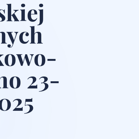
skiej
jnych
kowo-
no 23-
2025