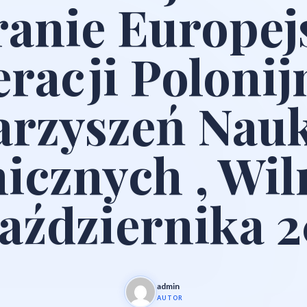
anie Europej
racji Poloni
arzyszeń Nau
icznych , Wil
października 
admin
AUTOR