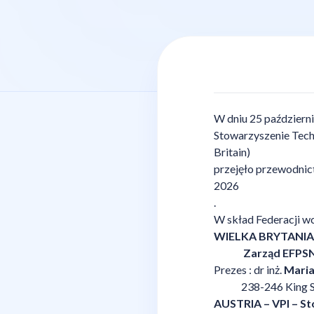
KOMUNIKAT 
W dniu 25 październ
Stowarzyszenie Techn
Britain)
przejęło przewodnic
2026
.
W skład Federacji w
WIELKA BRYTANIA –
Zarząd EFPSNT 
Prezes : dr inż.
Ma
238-246 King
AUSTRIA – VPI – St