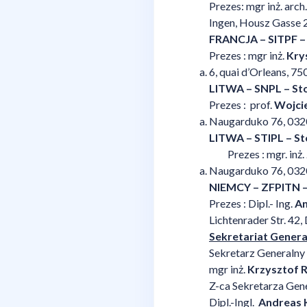
Prezes: mgr inż. arch
Ingen, Housz
FRANCJA –
SITPF –
Prezes : mgr inż.
Kry
6, quai d’O
LITWA – SNPL – S
Prezes : prof.
Wojci
Naugarduko 7
LITWA – STIPL – St
Prezes : mgr. inż.
Naugarduko 
NIEMCY – ZFPITN – 
Prezes : Dipl.- Ing.
An
Lichtenrader
Sekretariat Gener
Sekretarz Generalny 
mgr inż.
Krzysztof 
Z-ca Sekretarza Gene
Dipl.-Ingl.
Andreas 