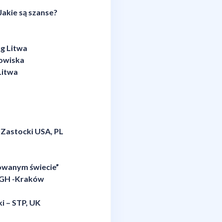
Jakie są szanse?
ug Litwa
dowiska
 Litwa
z Zastocki USA, PL
kowanym świecie”
 AGH -Kraków
ki – STP, UK