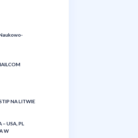
ń Naukowo-
MAILCOM
TIP NA LITWIE
– USA, PL
IA W