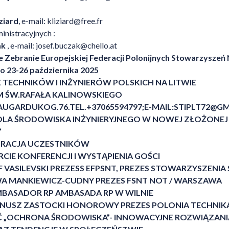
ziard
, e-mail:
kliziard@free.fr
inistracyjnych :
ak
, e-mail:
josef.buczak@chello.at
e Zebranie Europejskiej Federacji Polonijnych Stowarzysze
no 23-26 października 2025
TECHNIKÓW I INŻYNIERÓW POLSKICH NA LITWIE
 ŚW.RAFAŁA KALINOWSKIEGO
NAUGARDUKOG.76.TEL.+37065594797;E-MAIL:
STIPLT72@G
OLA ŚRODOWISKA INŻYNIERYJNEGO W NOWEJ ZŁOŻONEJ
”
ESTRACJA UCZESTNIKÓW
RCIE KONFERENCJI I WYSTĄPIENIA GOŚCI
 VASILEVSKI PREZESS EFPSNT, PREZES STOWARZYSZENIA S
WA MANKIEWICZ-CUDNY PREZES FSNT NOT / WARSZAWA
MBASADOR RP AMBASADA RP W WILNIE
ANUSZ ZASTOCKI HONOROWY PREZES POLONIA TECHNIKA 
ZĘŚĆ „OCHRONA ŚRODOWISKA”- INNOWACYJNE ROZWIĄZAN