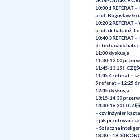
GOSPODARCE ORA
10:00 1 REFERAT – 
prof. Bogusław Gr
10:20 2 REFERAT –
prof. dr hab. inż. 
10:40 3 REFERAT – 
dr tech. nauk hab. i
11:00 dyskusja
11:30-12:00 przer
11:45-13:15 II CZĘŚ
11:45 4 referat – s
5 referat – 12:25 6
12:45 dyskusja
13:15-14:30 przer
14:30-16:30 III CZ
– czy inżynier ksz
– jak przetrwac i c
– Sztuczna Intelige
18.30 – 19:30 KON