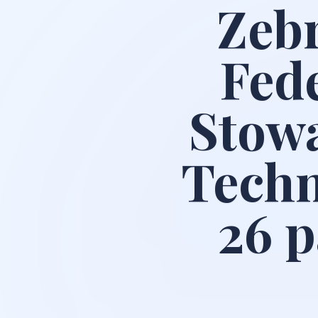
Zebr
Fede
Stow
Techn
26 