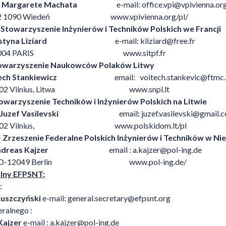
.
Margarete Machata
e-mail:
office.vpi@vpivienna.or
 Gasse 2 1090 Wiedeń
www.vpivienna.org/pl/
 Stowarzyszenie Inżynierów i Techników Polskich we Francji
styna Liziard
e-mail:
kliziard@free.fr
rleans, 75004 PARIS
www.sitpf.fr
towarzyszenie Naukowców Polaków Litwy
ech Stankiewicz
email:
voitech.stankevic@ftmc.
6, 03202 Vilnius, Litwa
www.snpl.lt
owarzyszenie Techników i Inżynierów Polskich na Litwie
Juzef Vasilevski
email
:
juzef.vasilevski@gmail.
76, 03202 Vilnius,
www.polskidom.lt/pl
Zrzeszenie Federalne Polskich Inżynierów i Techników w N
dreas Kajzer
email :
a.kajzer@pol-ing.de
 Str. 42, D-12049 Berlin
www.pol-ing.de/
alny EFPSNT:
:
Ruszczyński
e-mail:
general.secretary@efpsnt.org
ralnego :
Kajzer
e-mail :
a.kajzer@pol-ing.de