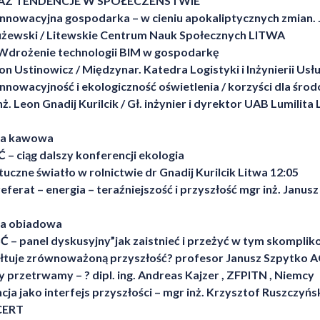
Z TENDENCJE W SPOŁECZEŃSTWIE
Innowacyjna gospodarka – w cieniu apokaliptycznych zmian. 
użewski / Litewskie Centrum Nauk Społecznych LITWA
 Wdrożenie technologii BIM w gospodarkę
Leon Ustinowicz / Międzynar. Katedra Logistyki i Inżynierii Usł
Innowacyjność i ekologiczność oświetlenia / korzyści dla śro
nż. Leon Gnadij Kurilcik / Gł. inżynier i dyrektor UAB Lumilita
wa kawowa
Ć – ciąg dalszy konferencji ekologia
ztuczne światło w rolnictwie dr Gnadij Kurilcik Litwa 12:05
 referat – energia – teraźniejszość i przyszłość mgr inż. Janus
wa obiadowa
ĘŚĆ – panel dyskusyjny”jak zaistnieć i przeżyć w tym skompli
tałtuje zrównoważoną przyszłość? profesor Janusz Szpytko
zy przetrwamy – ? dipl. ing. Andreas Kajzer , ZFPITN , Niemcy
ncja jako interfejs przyszłości – mgr inż. Krzysztof Ruszczyńs
CERT