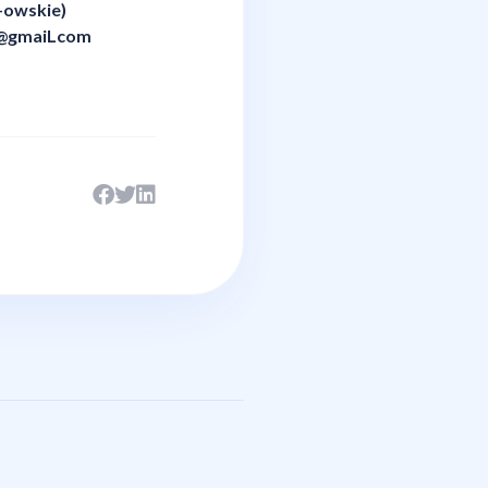
-owskie)
2@gmaiLcom