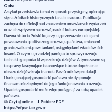
Opis:
Artykuł przedstawia temat w sposób przystępny, opierając
się na źródłach historycznych i analizie autora. Publikacja
zachęca do refleksji nad znaczeniem omawianych wydarzeń
oraz ich wpływem na rozwój nauki i kultury europejskiej.
Dawna historia Polski kojarzy się przeważnie z dziejami
powstawania i politycznego rozwoju państwa, zmianami
granic, walkami, powstaniami, osiągnięciami władców i ich
losami. O czym się rzadziej pamięta to sprawy rozwoju
techniki i gospodarki w przekroju dziejów. A tymczasem są
to sprawy fascynujące i stanowiące istotne dopełnienie
obrazu dziejów kraju i narodu. Bez środków produkcji
i funkcjonującej gospodarki państwo nie dysponuje
finansami niezbędnymi do jego funkcjonowania i rozwoju.
Upadek gospodarki może więc pociągnąć za sobą upadek
państwa.
📖
Czytaj online
⬇
Pobierz PDF
https://efpsnt.org/wp-