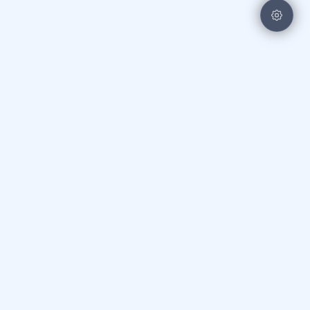
PARTNERZY I SPONSORZY
STOWARZYSZENIE
AKADEMIA GÓRNICZO-
STOWARZYSZE
WSPIERANIA TECHNIKI
HUTNICZA W KRAKOWIE
WSPIERANIA TEC
POLSKIEJ
POLSKIEJ